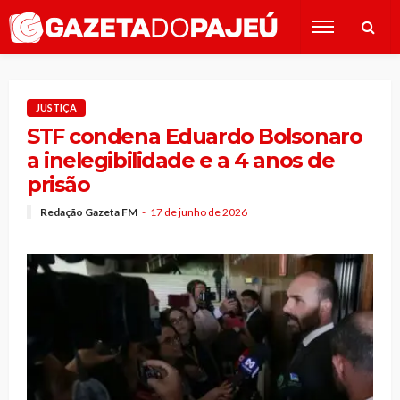
JUSTIÇA
STF condena Eduardo Bolsonaro
a inelegibilidade e a 4 anos de
prisão
Redação Gazeta FM
17 de junho de 2026