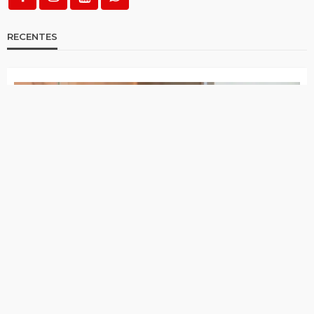
RECENTES
Jota Ferreira toma posse na Câmara de Vereadores
Governo de Itapetim realiza programação do Agosto
Lilás com diversas ações ao longo de todo o mês
7 de agosto de 2026
Lei Maria da Penha completa 20 anos entre avanços e
desafios