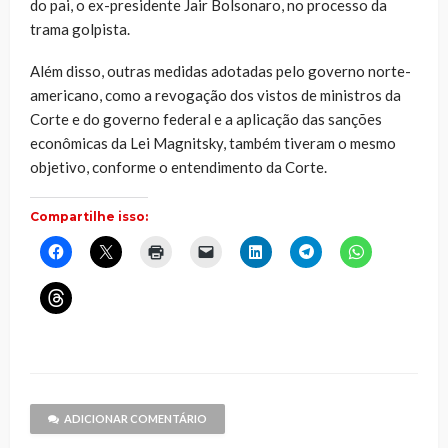
do pai, o ex-presidente Jair Bolsonaro, no processo da
trama golpista.
Além disso, outras medidas adotadas pelo governo norte-
americano, como a revogação dos vistos de ministros da
Corte e do governo federal e a aplicação das sanções
econômicas da Lei Magnitsky, também tiveram o mesmo
objetivo, conforme o entendimento da Corte.
Compartilhe isso:
Clique
Clique
Clique
Clique
Clique
Clique
Clique
para
para
para
para
para
para
para
compartilhar
compartilhar
imprimir(abre
enviar
compartilhar
compartilhar
compartilhar
no
no
em
um
no
no
no
Clique
Facebook(abre
X(abre
nova
link
LinkedIn(abre
Telegram(abre
WhatsApp(ab
para
em
em
janela)
por
em
em
em
compartilhar
nova
nova
e-
nova
nova
nova
no
janela)
janela)
mail
janela)
janela)
janela)
Threads(abre
para
em
um
nova
amigo(abre
janela)
em
nova
janela)
ADICIONAR COMENTÁRIO