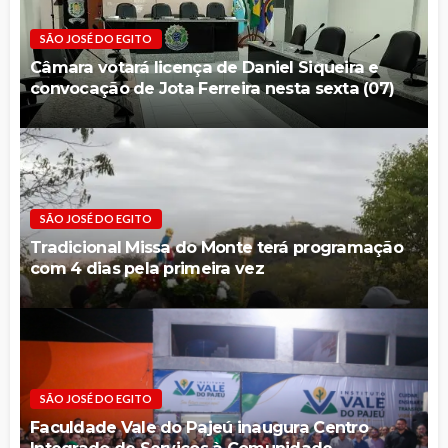
SÃO JOSÉ DO EGITO
Câmara votará licença de Daniel Siqueira e
convocação de Jota Ferreira nesta sexta (07)
SÃO JOSÉ DO EGITO
Tradicional Missa do Monte terá programação
com 4 dias pela primeira vez
SÃO JOSÉ DO EGITO
Faculdade Vale do Pajeú inaugura Centro
Integrado de Serviços à Comunidade