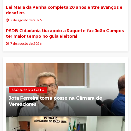
Lei Maria da Penha completa 20 anos entre avanços e
desafios
7 de agosto de 2026
PSDB Cidadania tira apoio a Raquel e faz João Campos
ter maior tempo no guia eleitoral
7 de agosto de 2026
SÃO JOSÉ DO EGITO
Jota Ferreira toma posse na Câmara de
Vereadores