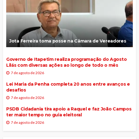
Jota Ferreira toma posse na Câmara de Vereadores
Governo de Itapetim realiza programação do Agosto
Lilás com diversas ações ao longo de todo o mês
7 de agosto de 2026
Lei Maria da Penha completa 20 anos entre avanços e
desafios
7 de agosto de 2026
PSDB Cidadania tira apoio a Raquel e faz João Campos
ter maior tempo no guia eleitoral
7 de agosto de 2026