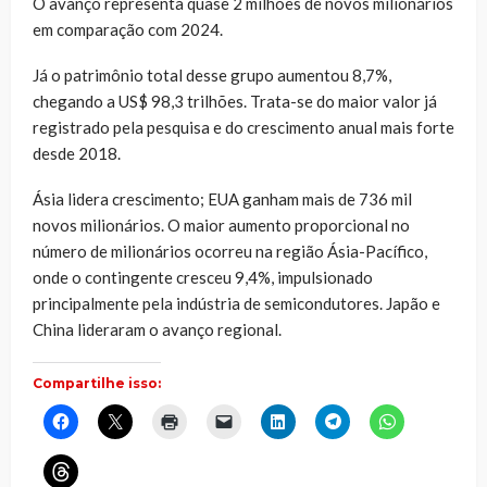
O avanço representa quase 2 milhões de novos milionários
em comparação com 2024.
Já o patrimônio total desse grupo aumentou 8,7%,
chegando a US$ 98,3 trilhões. Trata-se do maior valor já
registrado pela pesquisa e do crescimento anual mais forte
desde 2018.
Ásia lidera crescimento; EUA ganham mais de 736 mil
novos milionários. O maior aumento proporcional no
número de milionários ocorreu na região Ásia-Pacífico,
onde o contingente cresceu 9,4%, impulsionado
principalmente pela indústria de semicondutores. Japão e
China lideraram o avanço regional.
Compartilhe isso:
Clique
Clique
Clique
Clique
Clique
Clique
Clique
para
para
para
para
para
para
para
compartilhar
compartilhar
imprimir(abre
enviar
compartilhar
compartilhar
compartilhar
no
no
em
um
no
no
no
Clique
Facebook(abre
X(abre
nova
link
LinkedIn(abre
Telegram(abre
WhatsApp(ab
para