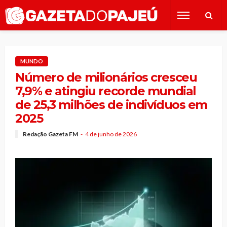
MUNDO
Número de milionários cresceu
7,9% e atingiu recorde mundial
de 25,3 milhões de indivíduos em
2025
Redação Gazeta FM
4 de junho de 2026