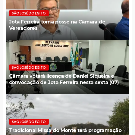
SÃO JOSÉ DO EGITO
Jota Ferreira toma posse na Câmara de
Vereadores
SÃO JOSÉ DO EGITO
Câmara votará licença de Daniel Siqueira e
convocação de Jota Ferreira nesta sexta (07)
SÃO JOSÉ DO EGITO
Tradicional Missa do Monte terá programação