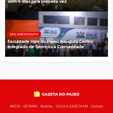
com 4 dias pela primeira vez
SÃO JOSÉ DO EGITO
Faculdade Vale do Pajeú inaugura Centro
Integrado de Serviços à Comunidade
INÍCIO
ÚLTIMAS
Notícias
OUÇA A GAZETA FM
Contato