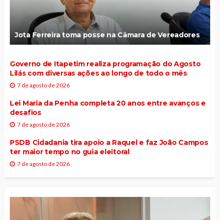
Jota Ferreira toma posse na Câmara de Vereadores
Governo de Itapetim realiza programação do Agosto
Lilás com diversas ações ao longo de todo o mês
7 de agosto de 2026
Lei Maria da Penha completa 20 anos entre avanços e
desafios
7 de agosto de 2026
PSDB Cidadania tira apoio a Raquel e faz João Campos
ter maior tempo no guia eleitoral
7 de agosto de 2026