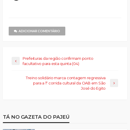
em
em
janela)
por
em
em
em
compartilhar
nova
nova
e-
nova
nova
nova
no
janela)
janela)
mail
janela)
janela)
janela)
Threads(abre
para
em
um
nova
amigo(abre
janela)
em
nova
janela)
ADICIONAR COMENTÁRIO
Prefeituras da região confirmam ponto
facultativo para esta quinta (04)
Treino solidário marca contagem regressiva
para a 1ª corrida cultural da OAB em São
José do Egito
TÁ NO GAZETA DO PAJEÚ