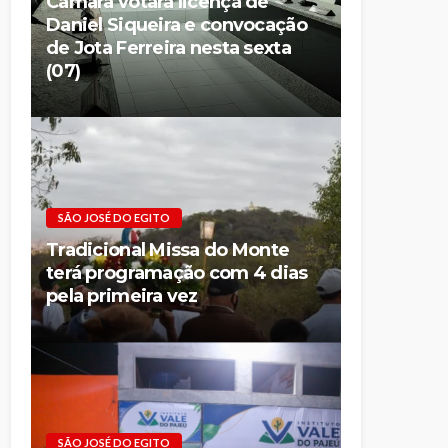
Câmara votará licença de
Daniel Siqueira e convocação
de Jota Ferreira nesta sexta
(07)
SÃO JOSÉ DO EGITO
Tradicional Missa do Monte
terá programação com 4 dias
pela primeira vez
SÃO JOSÉ DO EGITO