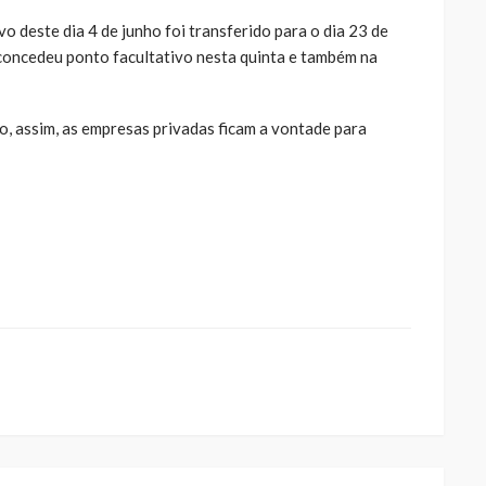
o deste dia 4 de junho foi transferido para o dia 23 de
 concedeu ponto facultativo nesta quinta e também na
co, assim, as empresas privadas ficam a vontade para
ue
a
ar
artilhar
abre
eads(abre
a
la)