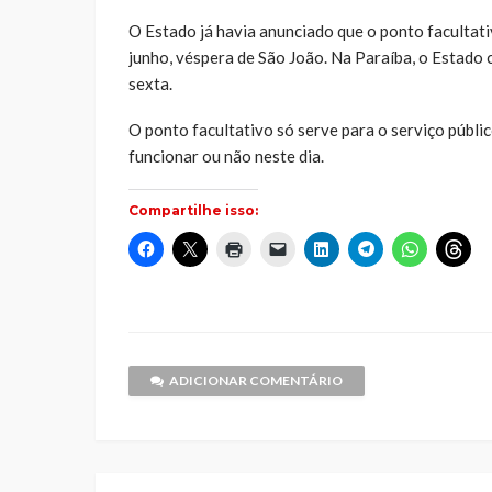
O Estado já havia anunciado que o ponto facultativ
junho, véspera de São João. Na Paraíba, o Estado
sexta.
O ponto facultativo só serve para o serviço públi
funcionar ou não neste dia.
Compartilhe isso:
Clique
Clique
Clique
Clique
Clique
Clique
Clique
Cliq
para
para
para
para
para
para
para
par
compartilhar
compartilhar
imprimir(abre
enviar
compartilhar
compartilhar
compartilh
comp
no
no
em
um
no
no
no
no
Facebook(abre
X(abre
nova
link
LinkedIn(abre
Telegram(abre
WhatsApp(
Thr
em
em
janela)
por
em
em
em
em
nova
nova
e-
nova
nova
nova
nov
janela)
janela)
mail
janela)
janela)
janela)
jane
para
um
ADICIONAR COMENTÁRIO
amigo(abre
em
nova
janela)