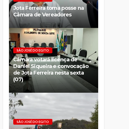
Jota Ferreira toma posse na
Câmara de Vereadores
SÃO JOSÉ DO EGITO
Câmara votará licença de
Daniel Siqueira e convocação
de Jota Ferreira nesta sexta
(07)
SÃO JOSÉ DO EGITO