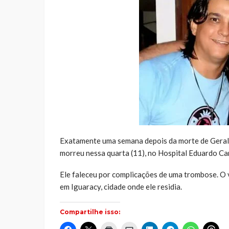
Exatamente uma semana depois da morte de Geraldo 
morreu nessa quarta (11), no Hospital Eduardo Ca
Ele faleceu por complicações de uma trombose. O 
em Iguaracy, cidade onde ele residia.
Compartilhe isso:
Clique
Clique
Clique
Clique
Clique
Clique
Clique
Cliq