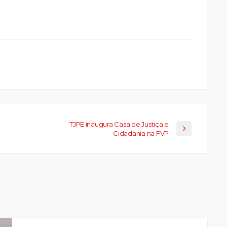
a
ar
artilhar
abre
eads(abre
a
la)
TJPE inaugura Casa de Justiça e
Cidadania na FVP