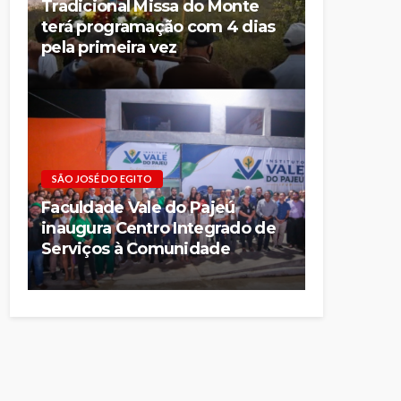
Tradicional Missa do Monte
terá programação com 4 dias
pela primeira vez
SÃO JOSÉ DO EGITO
Faculdade Vale do Pajeú
inaugura Centro Integrado de
Serviços à Comunidade