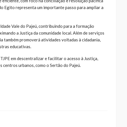
e eficiente, com foco na conciliação e resolução pacífica
 do Egito representa um importante passo para ampliar a
ldade Vale do Pajeú, contribuindo para a formação
oximando a Justiça da comunidade local. Além de serviços
ania também promoverá atividades voltadas à cidadania,
tras educativas.
JPE em descentralizar e facilitar o acesso à Justiça,
s centros urbanos, como o Sertão do Pajeú.
ue
a
ar
artilhar
abre
eads(abre
a
la)