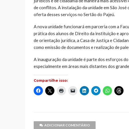
jurídicos e de cidadania de maneira mais acessível 
de conflitos. A instalação da unidade em São José
oferta desses serviços no Sertão do Pajeú.
A nova unidade funcionará em parceria com a Facu
prática dos alunos de Direito da instituição e apr
de orientação jurídica, a Casa de Justiça e Cidad
como emissão de documentos e realização de pales
A inauguração da unidade é parte dos esforços do T
especialmente em áreas mais distantes dos grande
Compartilhe isso:
Clique
Clique
Clique
Clique
Clique
Clique
Clique
Cliq
para
para
para
para
para
para
para
par
compartilhar
compartilhar
imprimir(abre
enviar
compartilhar
compartilhar
compartilh
comp
no
no
em
um
no
no
no
no
Facebook(abre
X(abre
nova
link
LinkedIn(abre
Telegram(abre
WhatsApp(
Thr
em
em
janela)
por
em
em
em
em
nova
nova
e-
nova
nova
nova
nov
janela)
janela)
mail
janela)
janela)
janela)
jane
para
um
ADICIONAR COMENTÁRIO
amigo(abre