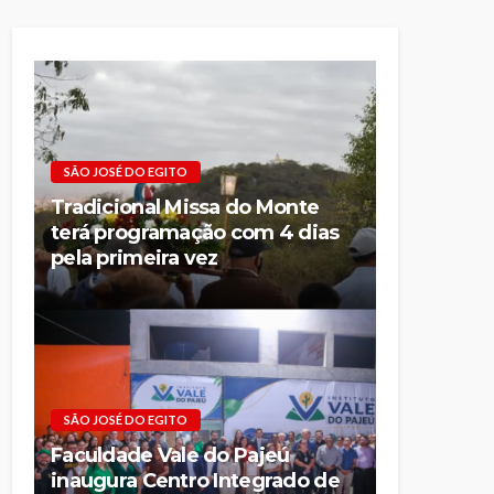
SÃO JOSÉ DO EGITO
Tradicional Missa do Monte
terá programação com 4 dias
pela primeira vez
SÃO JOSÉ DO EGITO
Faculdade Vale do Pajeú
inaugura Centro Integrado de