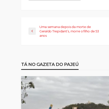
em
nova
janela)
Uma semana depois da morte de
Geraldo Trepidant’s, morre o filho de 53
anos
TÁ NO GAZETA DO PAJEÚ