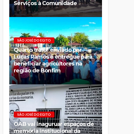
Serviços à Comunidade
SÃO JOSÉ DO EGITO
Quarto trator enviado por
Lucas Ramos é entregue para
beneficiar agricultores na
região de Bonfim
SÃO JOSÉ DO EGITO
OAB vai inaguruar espaços de
memória institucional da