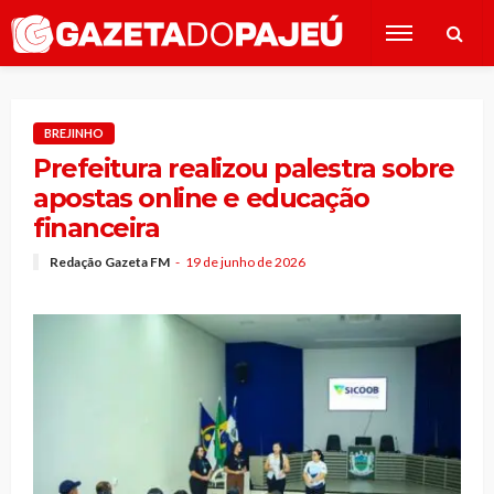
BREJINHO
Prefeitura realizou palestra sobre
apostas online e educação
financeira
Redação Gazeta FM
19 de junho de 2026