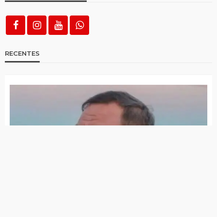
RECENTES
Morreu Flávio Piancó, pastor bastante conhecido no
Alto Pajeú
Área de atuação do 23º BPM está há mais de 750 dias
sem feminicídio
6 de agosto de 2026