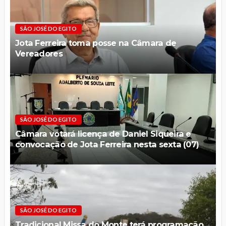
SÃO JOSÉ DO EGITO
Jota Ferreira toma posse na Câmara de
Vereadores
SÃO JOSÉ DO EGITO
Câmara votará licença de Daniel Siqueira e
convocação de Jota Ferreira nesta sexta (07)
SÃO JOSÉ DO EGITO
Tradicional Missa do Monte terá programação