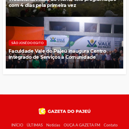
com 4 dias pela primeira vez
SÃO JOSÉ DO EGITO
Faculdade Vale do Pajeú inaugura Centro
Integrado de Serviços à Comunidade
INÍCIO
ÚLTIMAS
Notícias
OUÇA A GAZETA FM
Contato