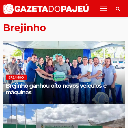
Brejinho
BREJINHO
Brejinho ganhou oito novos veículos e
máquinas