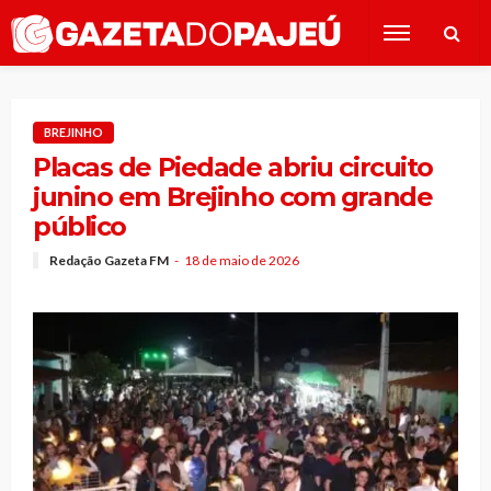
BREJINHO
Placas de Piedade abriu circuito
junino em Brejinho com grande
público
Redação Gazeta FM
18 de maio de 2026