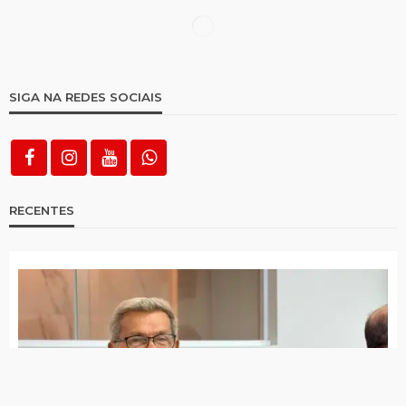
Policias de Pernambuco e Paraíba
apreendem cerca de 10 KG de maconha no
Cariri
Polícia apreende cerca de 500 gramas de
cocaína em Teixeira
PRF apreende carga de conhaque avaliada
em R$ 500 mil em Serra Talhada
Operação do MPRN apura esquema
suspeito de movimentar bilhões de Reais
em bets ilegais em PE, CE e SP