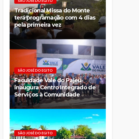
SÃO JOSÉ DO EGITO
Tradicional Missa do Monte
terá programação com 4 dias
pela primeira vez
SÃO JOSÉ DO EGITO
Faculdade Vale do Pajeú
inaugura Centro Integrado de
Serviços à Comunidade
SÃO JOSÉ DO EGITO