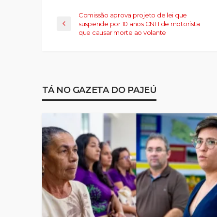
Comissão aprova projeto de lei que
suspende por 10 anos CNH de motorista
que causar morte ao volante
TÁ NO GAZETA DO PAJEÚ