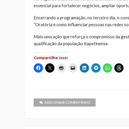
essencial para fortalecer negócios, ampliar oport
Encerrando a programação, no terceiro dia, o con
“Oratória e como influenciar pessoas nas redes soc
Mais uma ação que reforça o compromisso da ges
qualificação da população itapetinense.
Compartilhe isso:
Clique
Clique
Clique
Clique
Clique
Clique
Clique
Cliq
para
para
para
para
para
para
para
par
compartilhar
compartilhar
imprimir(abre
enviar
compartilhar
compartilhar
compartilh
comp
no
no
em
um
no
no
no
no
Facebook(abre
X(abre
nova
link
LinkedIn(abre
Telegram(abre
WhatsApp(
Thr
em
em
janela)
por
em
em
em
em
nova
nova
e-
nova
nova
nova
nov
janela)
janela)
mail
janela)
janela)
janela)
jane
para
um
ADICIONAR COMENTÁRIO
amigo(abre
em
nova
janela)