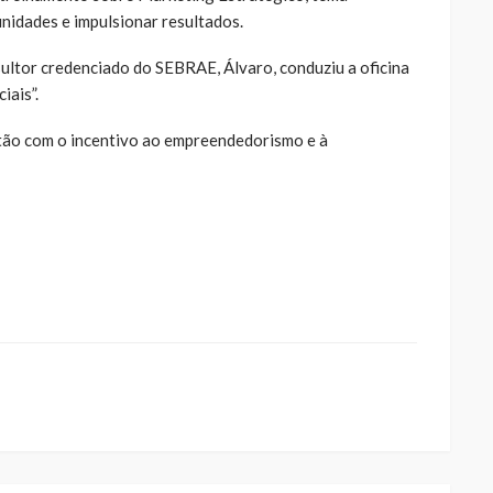
unidades e impulsionar resultados.
sultor credenciado do SEBRAE, Álvaro, conduziu a oficina
iais”.
tão com o incentivo ao empreendedorismo e à
ue
a
ar
artilhar
abre
eads(abre
a
la)