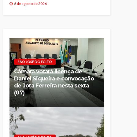
6 de agosto de 2026
SÃO JOSÉ DO EGITO
Câmara votará licença de
Daniel Siqueira e convocação
de Jota Ferreira nesta sexta
(07)