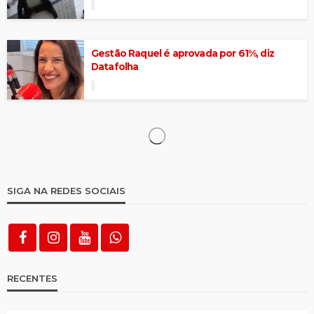
Gestão Raquel é aprovada por 61%, diz
Datafolha
Inmet publica novo alerta de chuva para
todas as regiões de Pernambuco nesta
quinta (2)
Justiça absolve padre Airton Freire de
acusação de estupro
99% das cidades não têm protocolo de