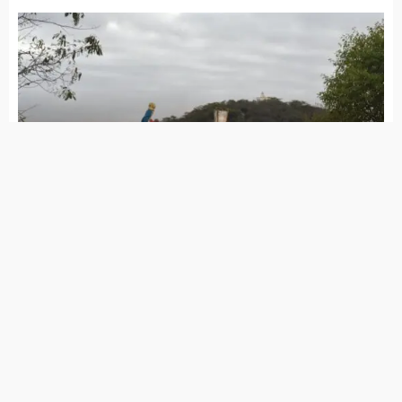
atendimento para mulheres vítimas de
violência, diz TCE
Raquel Lyra volta ao Pajeú menos de 15 dias
depois de cumprir agenda em 5 cidades da
região
Prefeitos de Pernambuco aprovam teto de
R$ 350 mil para cachês de artistas em 2026
Menos da metade das delegacias da
mulher tem funcionamento 24 horas