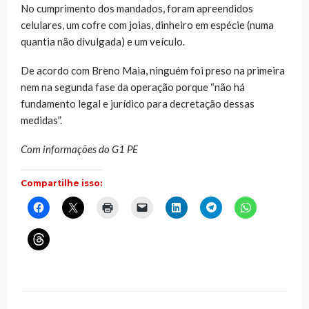
No cumprimento dos mandados, foram apreendidos
celulares, um cofre com joias, dinheiro em espécie (numa
quantia não divulgada) e um veículo.
De acordo com Breno Maia, ninguém foi preso na primeira
nem na segunda fase da operação porque “não há
fundamento legal e jurídico para decretação dessas
medidas”.
Com informações do G1 PE
Compartilhe isso:
Clique
Clique
Clique
Clique
Clique
Clique
Clique
para
para
para
para
para
para
para
compartilhar
compartilhar
imprimir(abre
enviar
compartilhar
compartilhar
compartilhar
no
no
em
um
no
no
no
Clique
Facebook(abre
X(abre
nova
link
LinkedIn(abre
Telegram(abre
WhatsApp(ab
para
em
em
janela)
por
em
em
em
compartilhar
nova
nova
e-
nova
nova
nova
no
janela)
janela)
mail
janela)
janela)
janela)
Threads(abre
para
em
um
nova
amigo(abre
janela)
em