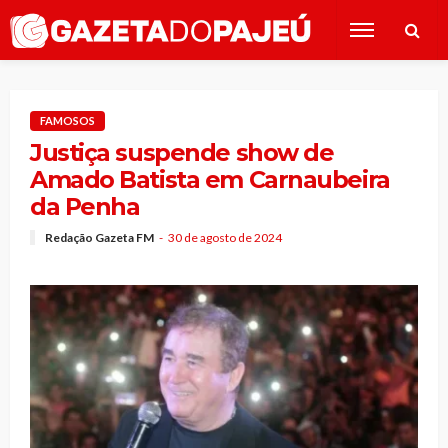
FAMOSOS
Justiça suspende show de
Amado Batista em Carnaubeira
da Penha
Redação Gazeta FM
30 de agosto de 2024