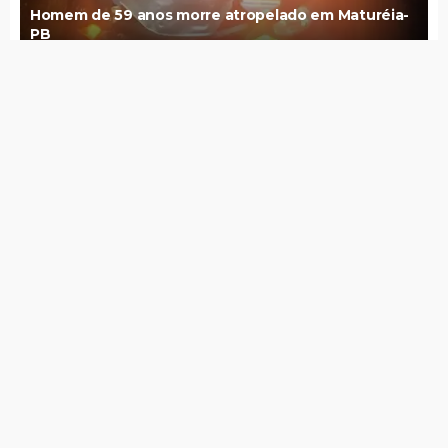
Homem de 59 anos morre atropelado em Maturéia-
PB
Pix é a instituição mais confiável do Brasil e supera até
a Igreja
10 de agosto de 2026
Polícia Militar recupera em Maturéia, moto roubada em
Brejinho
10 de agosto de 2026
Raquel Lyra registra B.O. após receber PIX de
desconhecidos e denuncia vídeo falso em que pede
dinheiro a eleitores
10 de agosto de 2026