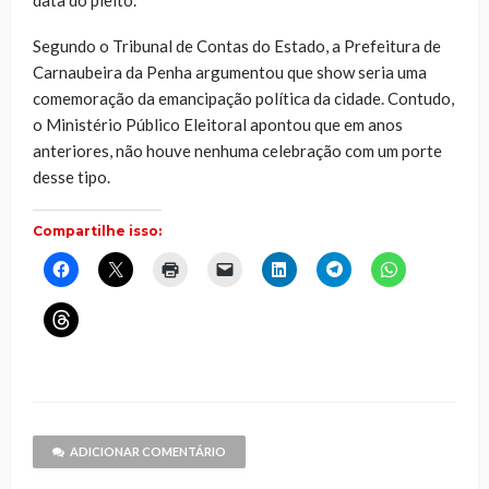
Segundo o Tribunal de Contas do Estado, a Prefeitura de
Carnaubeira da Penha argumentou que show seria uma
comemoração da emancipação política da cidade. Contudo,
o Ministério Público Eleitoral apontou que em anos
anteriores, não houve nenhuma celebração com um porte
desse tipo.
Compartilhe isso:
Clique
Clique
Clique
Clique
Clique
Clique
Clique
para
para
para
para
para
para
para
compartilhar
compartilhar
imprimir(abre
enviar
compartilhar
compartilhar
compartilhar
no
no
em
um
no
no
no
Clique
Facebook(abre
X(abre
nova
link
LinkedIn(abre
Telegram(abre
WhatsApp(ab
para
em
em
janela)
por
em
em
em
compartilhar
nova
nova
e-
nova
nova
nova
no
janela)
janela)
mail
janela)
janela)
janela)
Threads(abre
para
em
um
nova
amigo(abre
janela)
em
nova
janela)
ADICIONAR COMENTÁRIO