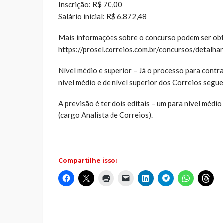
Inscrição: R$ 70,00
Salário inicial: R$ 6.872,48
Mais informações sobre o concurso podem ser obti
https://prosel.correios.com.br/concursos/detalh
Nível médio e superior – Já o processo para contr
nível médio e de nível superior dos Correios seg
A previsão é ter dois editais – um para nível médi
(cargo Analista de Correios).
Compartilhe isso:
Clique
Clique
Clique
Clique
Clique
Clique
Clique
Cliq
para
para
para
para
para
para
para
par
compartilhar
compartilhar
imprimir(abre
enviar
compartilhar
compartilhar
compartilh
comp
no
no
em
um
no
no
no
no
Facebook(abre
X(abre
nova
link
LinkedIn(abre
Telegram(abre
WhatsApp(
Thr
em
em
janela)
por
em
em
em
em
nova
nova
e-
nova
nova
nova
nov
janela)
janela)
mail
janela)
janela)
janela)
jane