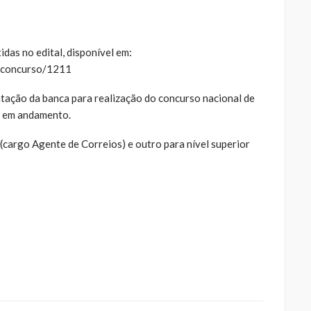
das no edital, disponível em:
arconcurso/1211
atação da banca para realização do concurso nacional de
ue em andamento.
o (cargo Agente de Correios) e outro para nível superior
ue
a
ar
artilhar
abre
eads(abre
a
la)