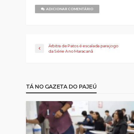
para
um
ADICIONAR COMENTÁRIO
amigo(abre
em
nova
janela)
Árbitra de Patos é escalada para jogo
da Série A no Maracanã
TÁ NO GAZETA DO PAJEÚ