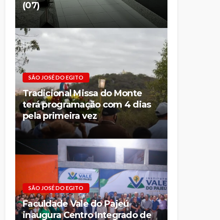
(07)
SÃO JOSÉ DO EGITO
Tradicional Missa do Monte
terá programação com 4 dias
pela primeira vez
SÃO JOSÉ DO EGITO
Faculdade Vale do Pajeú
inaugura Centro Integrado de