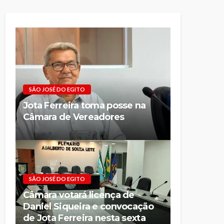
SÃO JOSÉ DO EGITO
Jota Ferreira toma posse na
Câmara de Vereadores
SÃO JOSÉ DO EGITO
Câmara votará licença de
Daniel Siqueira e convocação
de Jota Ferreira nesta sexta