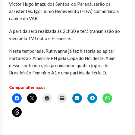
Victor Hugo Imazu dos Santos, do Paraná, serão os
assistentes. Igor Junio Benevenuto (FIFA) comandará a
cabine do VAR.
A partida será realizada às 21h30 e terá transmissão ao
vivo pela TV Globo e Premiere.
Nesta temporada, Ruthyanna já fez história ao apitar
Fortaleza x América-RN pela Copa do Nordeste. Além
desse confronto, ela já comandou quatro jogos do
Brasileirão Feminino A1 e uma partida da Série D.
Compartilhe isso:
Clique
Clique
Clique
Clique
Clique
Clique
Clique
para
para
para
para
para
para
para
compartilhar
compartilhar
imprimir(abre
enviar
compartilhar
compartilhar
compartilhar
no
no
em
um
no
no
no
Clique
Facebook(abre
X(abre
nova
link
LinkedIn(abre
Telegram(abre
WhatsApp(ab
para
em
em
janela)
por
em
em
em
compartilhar
nova
nova
e-
nova
nova
nova
no
janela)
janela)
mail
janela)
janela)
janela)
Threads(abre
para
em
um
nova