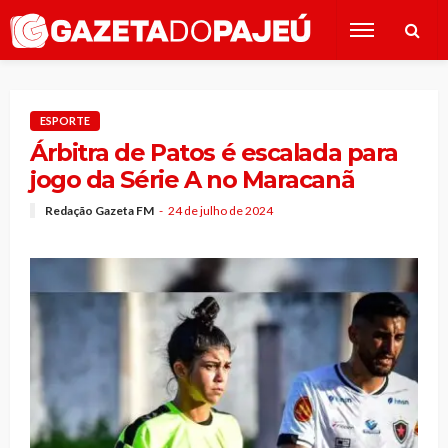
ESPORTE
Árbitra de Patos é escalada para
jogo da Série A no Maracanã
Redação Gazeta FM
24 de julho de 2024