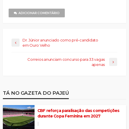
amigo(abre
janela)
em
nova
janela)
ADICIONAR COMENTÁRIO
Dr. Júnior anunciado como pré-candidato
em Ouro Velho
Correios anunciam concurso para 33 vagas
apenas
TÁ NO GAZETA DO PAJEÚ
CBF reforça paralisação das competições
durante Copa Feminina em 2027