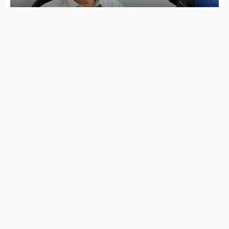
Jota Ferreira toma posse na Câmara de Vereadores
Governo de Itapetim realiza programação do Agosto
Lilás com diversas ações ao longo de todo o mês
7 de agosto de 2026
Lei Maria da Penha completa 20 anos entre avanços e
desafios
7 de agosto de 2026
PSDB Cidadania tira apoio a Raquel e faz João Campos
ter maior tempo no guia eleitoral
7 de agosto de 2026