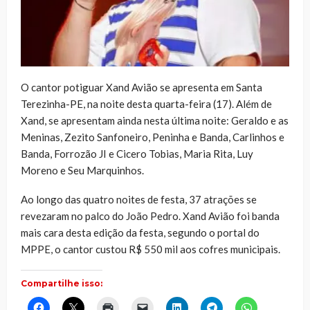
O cantor potiguar Xand Avião se apresenta em Santa
Terezinha-PE, na noite desta quarta-feira (17). Além de
Xand, se apresentam ainda nesta última noite: Geraldo e as
Meninas, Zezito Sanfoneiro, Peninha e Banda, Carlinhos e
Banda, Forrozão JI e Cicero Tobias, Maria Rita, Luy
Moreno e Seu Marquinhos.
Ao longo das quatro noites de festa, 37 atrações se
revezaram no palco do João Pedro. Xand Avião foi banda
mais cara desta edição da festa, segundo o portal do
MPPE, o cantor custou R$ 550 mil aos cofres municipais.
Compartilhe isso:
Clique
Clique
Clique
Clique
Clique
Clique
Clique