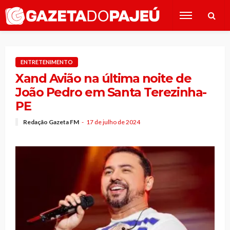
ENTRETENIMENTO
Xand Avião na última noite de
João Pedro em Santa Terezinha-
PE
Redação Gazeta FM
17 de julho de 2024