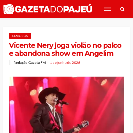
FAMOSOS
Vicente Nery joga violão no palco
e abandona show em Angelim
Redação Gazeta FM
1 de junho de 2026