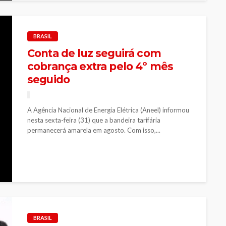
BRASIL
Conta de luz seguirá com
cobrança extra pelo 4º mês
seguido
A Agência Nacional de Energia Elétrica (Aneel) informou
nesta sexta-feira (31) que a bandeira tarifária
permanecerá amarela em agosto. Com isso,...
BRASIL