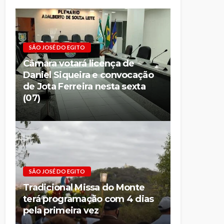
SÃO JOSÉ DO EGITO
Câmara votará licença de
Daniel Siqueira e convocação
de Jota Ferreira nesta sexta
(07)
SÃO JOSÉ DO EGITO
Tradicional Missa do Monte
terá programação com 4 dias
pela primeira vez