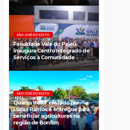
SÃO JOSÉ DO EGITO
Faculdade Vale do Pajeú
inaugura Centro Integrado de
Serviços à Comunidade
SÃO JOSÉ DO EGITO
Quarto trator enviado por
Lucas Ramos é entregue para
beneficiar agricultores na
região de Bonfim