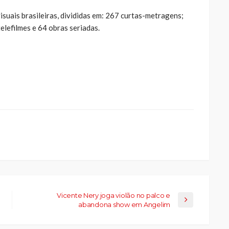
isuais brasileiras, divididas em: 267 curtas-metragens;
lefilmes e 64 obras seriadas.
ue
a
ar
artilhar
abre
eads(abre
a
la)
Vicente Nery joga violão no palco e
abandona show em Angelim