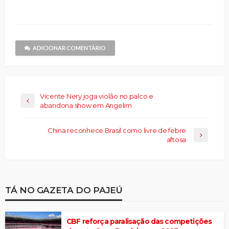
nova
nova
e-
nova
nova
nova
no
janela)
janela)
mail
janela)
janela)
janela)
Threads(abre
para
em
um
nova
amigo(abre
janela)
em
nova
janela)
ADICIONAR COMENTÁRIO
Vicente Nery joga violão no palco e
abandona show em Angelim
China reconhece Brasil como livre de febre
aftosa
TÁ NO GAZETA DO PAJEÚ
CBF reforça paralisação das competições