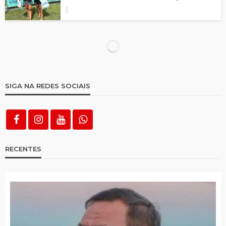
Clássicos dos Clássicos vai definir campeão
Pernambucano de 2026
Final do Campeonato Brejinhense de
futebol acontece neste sábado (21)
Campeonato de Sinuca movimentou
Itapetim
Corinthians vence o Flamengo, conquista