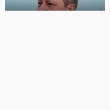
Supercopa do Brasil e embolsa mais de R$
11 milhões
Campeonato Pernambucano da primeira
divisão só tem 8 equipes, nenhuma do
Sertão
Fifa revela logotipo oficial da Copa do
Mundo Feminina de 2027
SIGA NA REDES SOCIAIS