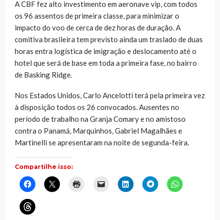
A CBF fez alto investimento em aeronave vip, com todos
os 96 assentos de primeira classe, para minimizar o
impacto do voo de cerca de dez horas de duração. A
comitiva brasileira tem previsto ainda um traslado de duas
horas entra logística de imigração e deslocamento até o
hotel que será de base em toda a primeira fase, no bairro
de Basking Ridge.
Nos Estados Unidos, Carlo Ancelotti terá pela primeira vez
à disposição todos os 26 convocados. Ausentes no
período de trabalho na Granja Comary e no amistoso
contra o Panamá, Marquinhos, Gabriel Magalhães e
Martinelli se apresentaram na noite de segunda-feira.
Compartilhe isso:
Clique
Clique
Clique
Clique
Clique
Clique
Clique
para
para
para
para
para
para
para
compartilhar
compartilhar
imprimir(abre
enviar
compartilhar
compartilhar
compartilhar
no
no
em
um
no
no
no
Clique
Facebook(abre
X(abre
nova
link
LinkedIn(abre
Telegram(abre
WhatsApp(ab
para
em
em
janela)
por
em
em
em
compartilhar