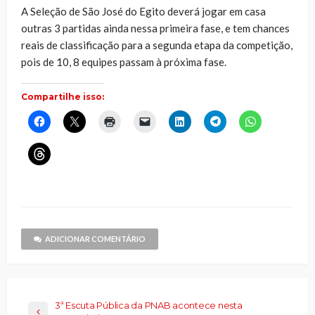
A Seleção de São José do Egito deverá jogar em casa
outras 3 partidas ainda nessa primeira fase, e tem chances
reais de classificação para a segunda etapa da competição,
pois de 10, 8 equipes passam à próxima fase.
Compartilhe isso:
Clique
Clique
Clique
Clique
Clique
Clique
Clique
para
para
para
para
para
para
para
compartilhar
compartilhar
imprimir(abre
enviar
compartilhar
compartilhar
compartilhar
no
no
em
um
no
no
no
Clique
Facebook(abre
X(abre
nova
link
LinkedIn(abre
Telegram(abre
WhatsApp(ab
para
em
em
janela)
por
em
em
em
compartilhar
nova
nova
e-
nova
nova
nova
no
janela)
janela)
mail
janela)
janela)
janela)
Threads(abre
para
em
um
nova
amigo(abre
janela)
em
nova
janela)
ADICIONAR COMENTÁRIO
3ª Escuta Pública da PNAB acontece nesta