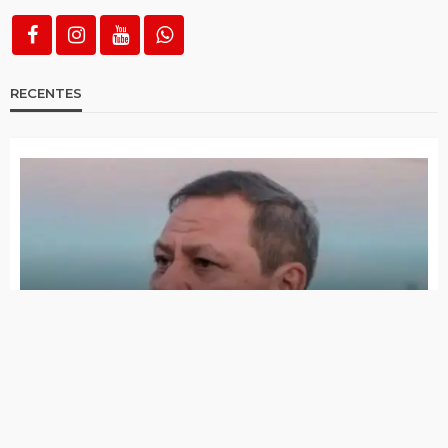
Clássicos dos Clássicos vai definir campeão
Pernambucano de 2026
Final do Campeonato Brejinhense de
futebol acontece neste sábado (21)
Campeonato de Sinuca movimentou
Itapetim
Corinthians vence o Flamengo, conquista
Supercopa do Brasil e embolsa mais de R$
11 milhões