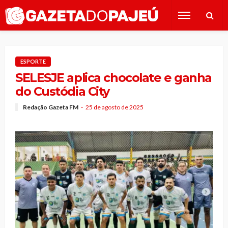
ESPORTE
SELESJE aplica chocolate e ganha
do Custódia City
Redação Gazeta FM
25 de agosto de 2025