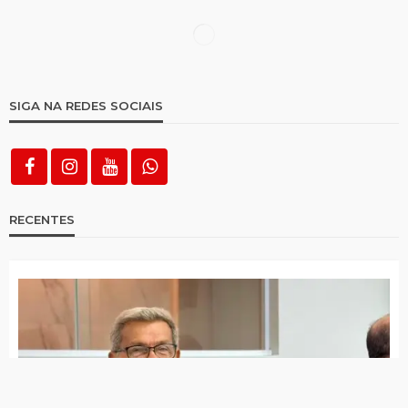
Depois de fim de semana chuvoso,
municípios avançam no acumulado
pluviométrico
Choveu em todas as cidades da região
desta terça para quarta
Após susto, Sávio Torres deverá fazer
novos exames nesta semana
Santa Terezinha é única cidade do Alto
Pajeú que Raquel Lyra ainda não visitou