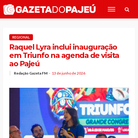
REGIONAL
Raquel Lyra inclui inauguração
em Triunfo na agenda de visita
ao Pajeú
Redação Gazeta FM
13 de junho de 2026