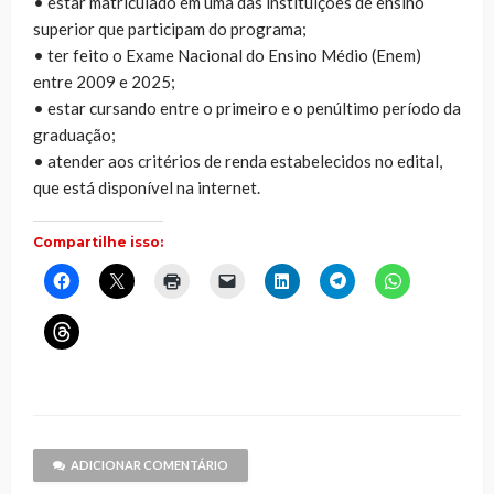
• estar matriculado em uma das instituições de ensino
superior que participam do programa;
• ter feito o Exame Nacional do Ensino Médio (Enem)
entre 2009 e 2025;
• estar cursando entre o primeiro e o penúltimo período da
graduação;
• atender aos critérios de renda estabelecidos no edital,
que está disponível na internet.
Compartilhe isso:
Clique
Clique
Clique
Clique
Clique
Clique
Clique
para
para
para
para
para
para
para
compartilhar
compartilhar
imprimir(abre
enviar
compartilhar
compartilhar
compartilhar
no
no
em
um
no
no
no
Clique
Facebook(abre
X(abre
nova
link
LinkedIn(abre
Telegram(abre
WhatsApp(ab
para
em
em
janela)
por
em
em
em
compartilhar
nova
nova
e-
nova
nova
nova
no
janela)
janela)
mail
janela)
janela)
janela)
Threads(abre
para
em
um
nova
amigo(abre
janela)
em
nova
janela)
ADICIONAR COMENTÁRIO