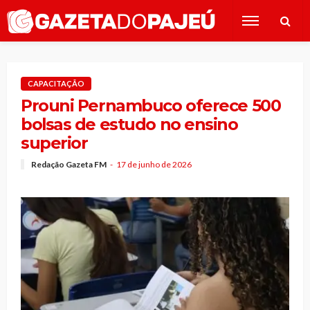
CAPACITAÇÃO
Prouni Pernambuco oferece 500
bolsas de estudo no ensino
superior
Redação Gazeta FM
17 de junho de 2026