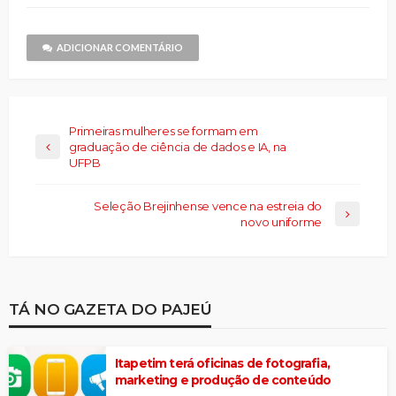
um
nova
amigo(abre
janela)
em
nova
janela)
ADICIONAR COMENTÁRIO
Primeiras mulheres se formam em
graduação de ciência de dados e IA, na
UFPB
Seleção Brejinhense vence na estreia do
novo uniforme
TÁ NO GAZETA DO PAJEÚ
Itapetim terá oficinas de fotografia,
marketing e produção de conteúdo