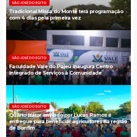
SÃO JOSÉ DO EGITO
Tradicional Missa do Monte terá programação
com 4 dias pela primeira vez
SÃO JOSÉ DO EGITO
Faculdade Vale do Pajeú inaugura Centro
Integrado de Serviços à Comunidade
SÃO JOSÉ DO EGITO
Quarto trator enviado por Lucas Ramos é
entregue para beneficiar agricultores na região
de Bonfim