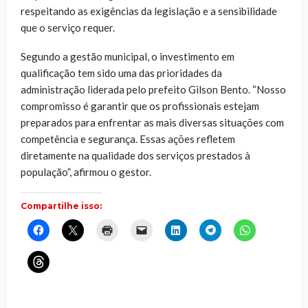
respeitando as exigências da legislação e a sensibilidade
que o serviço requer.
Segundo a gestão municipal, o investimento em
qualificação tem sido uma das prioridades da
administração liderada pelo prefeito Gilson Bento. “Nosso
compromisso é garantir que os profissionais estejam
preparados para enfrentar as mais diversas situações com
competência e segurança. Essas ações refletem
diretamente na qualidade dos serviços prestados à
população”, afirmou o gestor.
Compartilhe isso:
Clique
Clique
Clique
Clique
Clique
Clique
Clique
para
para
para
para
para
para
para
compartilhar
compartilhar
imprimir(abre
enviar
compartilhar
compartilhar
compartilhar
no
no
em
um
no
no
no
Clique
Facebook(abre
X(abre
nova
link
LinkedIn(abre
Telegram(abre
WhatsApp(ab
para
em
em
janela)
por
em
em
em
compartilhar
nova
nova
e-
nova
nova
nova
no
janela)
janela)
mail
janela)
janela)
janela)
Threads(abre
para
em