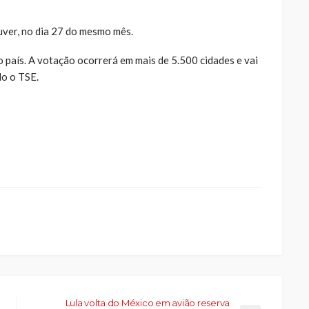
ver, no dia 27 do mesmo mês.
o país. A votação ocorrerá em mais de 5.500 cidades e vai
do o TSE.
ue
a
ar
artilhar
abre
eads(abre
a
la)
Lula volta do México em avião reserva