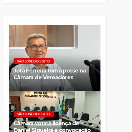
SÃO JOSÉ DO EGITO
Jota Ferreira toma posse na
Câmara de Vereadores
SÃO JOSÉ DO EGITO
Câmara votará licença de
Daniel Siqueira e convocação