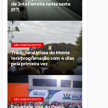
de Jota Ferreira nesta sexta
(07)
SÃO JOSÉ DO EGITO
Tradicional Missa do Monte
terá programação com 4 dias
pela primeira vez
SÃO JOSÉ DO EGITO
Faculdade Vale do Pajeú