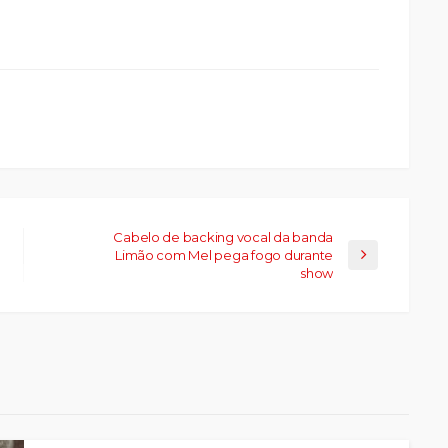
a
ar
artilhar
abre
eads(abre
a
la)
Cabelo de backing vocal da banda
Limão com Mel pega fogo durante
show