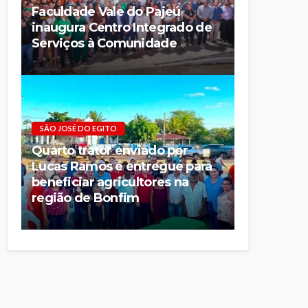
Faculdade Vale do Pajeú
inaugura Centro Integrado de
Serviços à Comunidade
SÃO JOSÉ DO EGITO
Quarto trator enviado por
Lucas Ramos é entregue para
beneficiar agricultores na
região de Bonfim