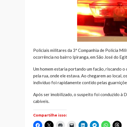
Policiais militares da 3ª Companhia de Polícia Mi
ocorrência no bairro Ipiranga, em São José do Egi
Um homem estaria portando um facão, riscando o
pela rua, onde ele estava. Ao chegarem ao local, o
indivíduo foi rapidamente contido pelas guarniçõ
Após ser imobilizado, o suspeito foi conduzido à D
cabíveis.
Compartilhe isso:
Clique
Clique
Clique
Clique
Clique
Clique
Clique
Cliq