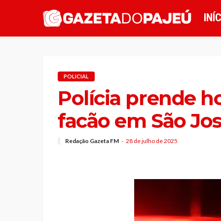
INÍ
POLICIAL
Polícia prende
facão em São Jos
Redação Gazeta FM
28 de julho de 2025