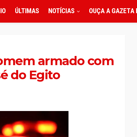
CIO
ÚLTIMAS
NOTÍCIAS
OUÇA A GAZETA 
 homem armado com
é do Egito