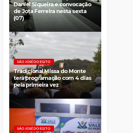
Daniel Siqueira e convocação
de Jota Ferreira nesta sexta
(07)
SÃO JOSÉ DO EGITO
Tradicional Missa do Monte
terá programação com 4 dias
pela primeira vez
SÃO JOSÉ DO EGITO