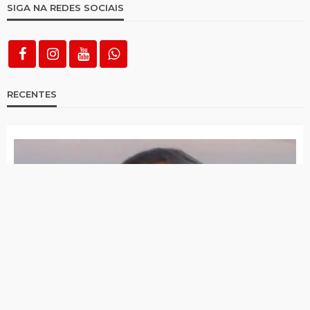
SIGA NA REDES SOCIAIS
RECENTES
Morreu Flávio Piancó, pastor bastante conhecido no
Alto Pajeú
Área de atuação do 23º BPM está há mais de 750 dias