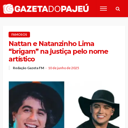
FAMOSOS
Nattan e Natanzinho Lima
“brigam” na justiça pelo nome
artístico
Redação Gazeta FM
10 de junho de 2025