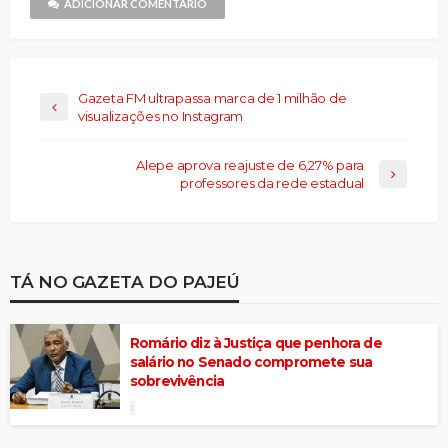
janela)
ADICIONAR COMENTÁRIO
Gazeta FM ultrapassa marca de 1 milhão de
visualizações no Instagram
Alepe aprova reajuste de 6,27% para
professores da rede estadual
TÁ NO GAZETA DO PAJEÚ
Romário diz à Justiça que penhora de
salário no Senado compromete sua
sobrevivência