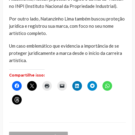
no INPI (Instituto Nacional da Propriedade Industrial).
Por outro lado, Natanzinho Lima também buscou proteção
jurídica e registrou sua marca, com foco no seu nome
artístico completo.
Um caso emblemático que evidencia a importância de se
proteger juridicamente a marca desde o início da carreira
artística.
Compartilhe isso:
Clique
Clique
Clique
Clique
Clique
Clique
Clique
para
para
para
para
para
para
para
compartilhar
compartilhar
imprimir(abre
enviar
compartilhar
compartilhar
compartilhar
no
no
em
um
no
no
no
Clique
Facebook(abre
X(abre
nova
link
LinkedIn(abre
Telegram(abre
WhatsApp(ab
para
em
em
janela)
por
em
em
em
compartilhar
nova
nova
e-
nova
nova
nova
no
janela)
janela)
mail
janela)
janela)
janela)
Threads(abre
para
em
um
nova
amigo(abre
janela)
em
nova