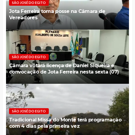
SÃO JOSÉ DO EGITO
Jota Ferreira toma posse na Câmara de
Vereadores
SÃO JOSÉ DO EGITO
Câmara votará licença de Daniel Siqueira e
convocação de Jota Ferreira nesta sexta (07)
SÃO JOSÉ DO EGITO
Tradicional Missa do Monte terá programação
com 4 dias pela primeira vez