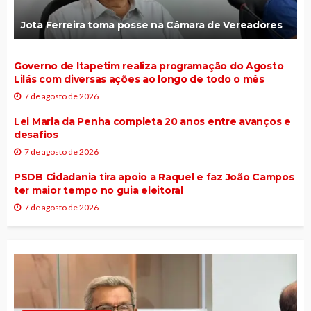
Jota Ferreira toma posse na Câmara de Vereadores
Governo de Itapetim realiza programação do Agosto
Lilás com diversas ações ao longo de todo o mês
7 de agosto de 2026
Lei Maria da Penha completa 20 anos entre avanços e
desafios
7 de agosto de 2026
PSDB Cidadania tira apoio a Raquel e faz João Campos
ter maior tempo no guia eleitoral
7 de agosto de 2026