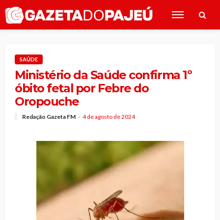
SAÚDE
Ministério da Saúde confirma 1º
óbito fetal por Febre do
Oropouche
Redação Gazeta FM
4 de agosto de 2024