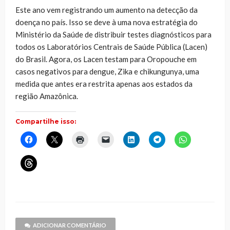
Este ano vem registrando um aumento na detecção da
doença no país. Isso se deve à uma nova estratégia do
Ministério da Saúde de distribuir testes diagnósticos para
todos os Laboratórios Centrais de Saúde Pública (Lacen)
do Brasil. Agora, os Lacen testam para Oropouche em
casos negativos para dengue, Zika e chikungunya, uma
medida que antes era restrita apenas aos estados da
região Amazônica.
Compartilhe isso:
Clique
Clique
Clique
Clique
Clique
Clique
Clique
para
para
para
para
para
para
para
compartilhar
compartilhar
imprimir(abre
enviar
compartilhar
compartilhar
compartilhar
no
no
em
um
no
no
no
Clique
Facebook(abre
X(abre
nova
link
LinkedIn(abre
Telegram(abre
WhatsApp(ab
para
em
em
janela)
por
em
em
em
compartilhar
nova
nova
e-
nova
nova
nova
no
janela)
janela)
mail
janela)
janela)
janela)
Threads(abre
para
em
um
nova
amigo(abre
janela)
em
nova
janela)
ADICIONAR COMENTÁRIO