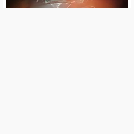
Homem de 59 anos morre atropelado em Maturéia-
PB
Pix é a instituição mais confiável do Brasil e supera até
a Igreja
10 de agosto de 2026
Polícia Militar recupera em Maturéia, moto roubada em
Brejinho
10 de agosto de 2026
Raquel Lyra registra B.O. após receber PIX de
desconhecidos e denuncia vídeo falso em que pede
dinheiro a eleitores
10 de agosto de 2026