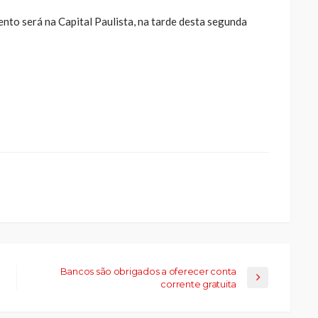
ento será na Capital Paulista, na tarde desta segunda
ue
a
ar
artilhar
abre
eads(abre
a
la)
Bancos são obrigados a oferecer conta
corrente gratuita