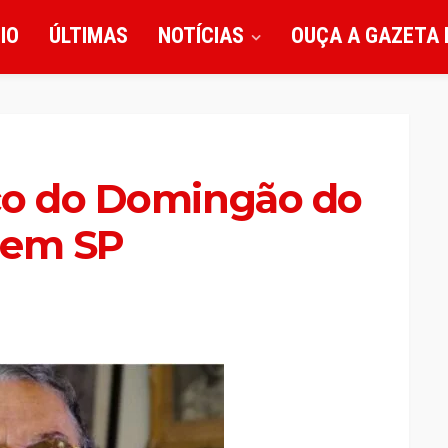
CIO
ÚLTIMAS
NOTÍCIAS
OUÇA A GAZETA 
co do Domingão do
 em SP