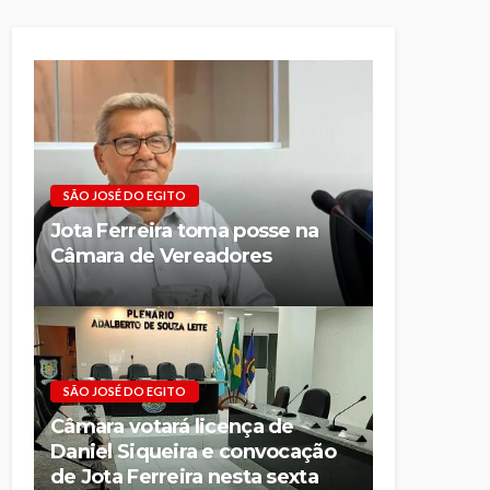
SÃO JOSÉ DO EGITO
Jota Ferreira toma posse na
Câmara de Vereadores
SÃO JOSÉ DO EGITO
Câmara votará licença de
Daniel Siqueira e convocação
de Jota Ferreira nesta sexta