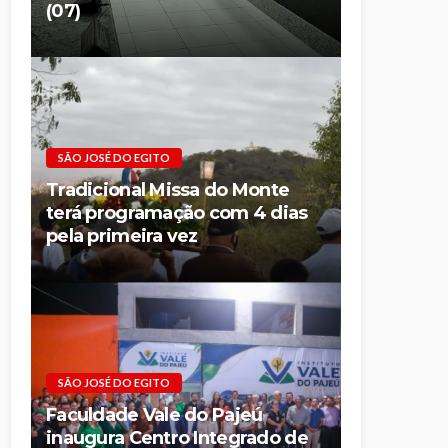
(07)
SÃO JOSÉ DO EGITO
Tradicional Missa do Monte
terá programação com 4 dias
pela primeira vez
SÃO JOSÉ DO EGITO
Faculdade Vale do Pajeú
inaugura Centro Integrado de