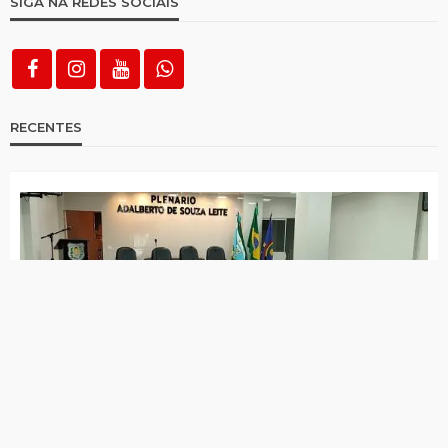
Choveu em todas as cidades da região
desta terça para quarta
Após susto, Sávio Torres deverá fazer
novos exames nesta semana
Santa Terezinha é única cidade do Alto
Pajeú que Raquel Lyra ainda não visitou
Raquel Lyra vai passar por Itapetim e São
José do Egito