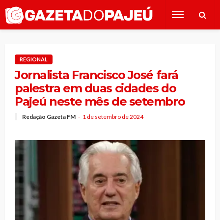
REGIONAL
Jornalista Francisco José fará
palestra em duas cidades do
Pajeú neste mês de setembro
Redação Gazeta FM
1 de setembro de 2024