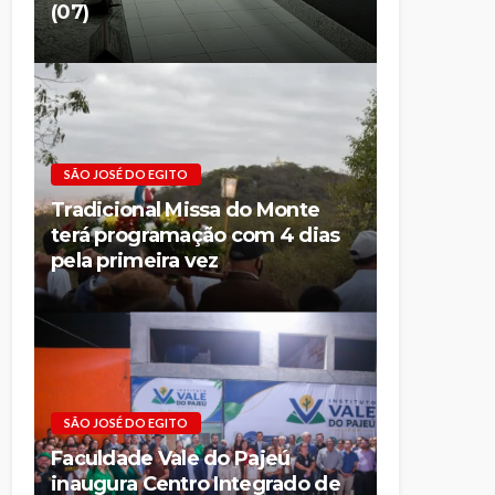
(07)
SÃO JOSÉ DO EGITO
Tradicional Missa do Monte
terá programação com 4 dias
pela primeira vez
SÃO JOSÉ DO EGITO
Faculdade Vale do Pajeú
inaugura Centro Integrado de