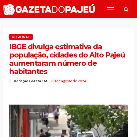
REGIONAL
IBGE divulga estimativa da
população, cidades do Alto Pajeú
aumentaram número de
habitantes
Redação Gazeta FM
30 de agosto de 2024