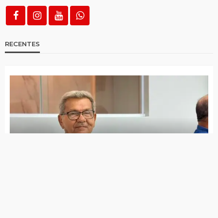
feridos na BR-232, no Grande Recife
Homem morre após ser atropelado
próximo ao portal de Matureia
Carro que viajam pais de Batista e Edson
Lima se envolve em acidente
Homem morre atropelado por carro em
Imaculada; motorista foge do local