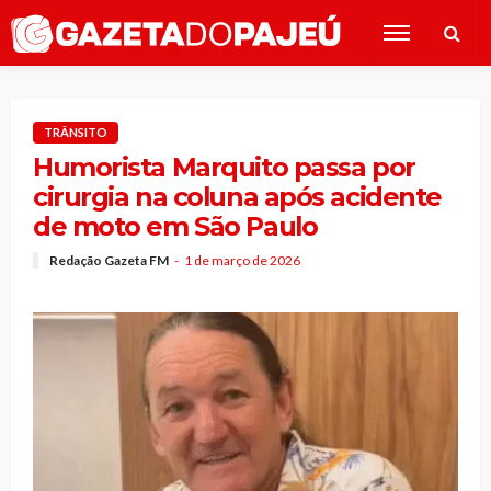
TRÂNSITO
Humorista Marquito passa por
cirurgia na coluna após acidente
de moto em São Paulo
Redação Gazeta FM
1 de março de 2026