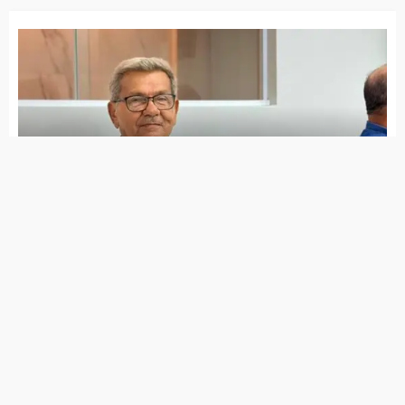
patente do Mounjaro
Anvisa aprova nova indicação da vacina
contra HPV para prevenir cânceres de
orofaringe, cabeça e pescoço
Pessoas com obesidade têm 70% mais
risco de complicações por doenças
infecciosas, alerta estudo
Equipes do SUS começam a receber vacina
do Butantan contra a dengue