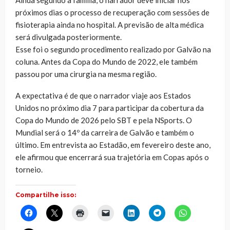
Ainda segundo a família, o narrador deve iniciar nos
próximos dias o processo de recuperação com sessões de
fisioterapia ainda no hospital. A previsão de alta médica
será divulgada posteriormente.
Esse foi o segundo procedimento realizado por Galvão na
coluna. Antes da Copa do Mundo de 2022, ele também
passou por uma cirurgia na mesma região.
A expectativa é de que o narrador viaje aos Estados
Unidos no próximo dia 7 para participar da cobertura da
Copa do Mundo de 2026 pelo SBT e pela NSports. O
Mundial será o 14º da carreira de Galvão e também o
último. Em entrevista ao Estadão, em fevereiro deste ano,
ele afirmou que encerrará sua trajetória em Copas após o
torneio.
Compartilhe isso:
Clique
Clique
Clique
Clique
Clique
Clique
Clique
para
para
para
para
para
para
para
compartilhar
compartilhar
imprimir(abre
enviar
compartilhar
compartilhar
compartilhar