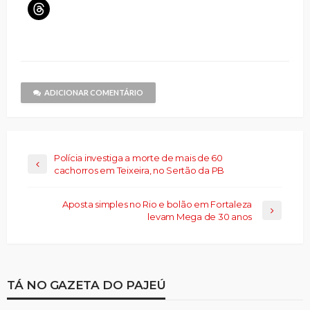
no
no
em
um
no
no
no
Clique
Facebook(abre
X(abre
nova
link
LinkedIn(abre
Telegram(abre
WhatsApp(ab
para
em
em
janela)
por
em
em
em
compartilhar
nova
nova
e-
nova
nova
nova
no
janela)
janela)
mail
janela)
janela)
janela)
Threads(abre
para
em
um
nova
amigo(abre
janela)
em
nova
janela)
ADICIONAR COMENTÁRIO
Polícia investiga a morte de mais de 60
cachorros em Teixeira, no Sertão da PB
Aposta simples no Rio e bolão em Fortaleza
levam Mega de 30 anos
TÁ NO GAZETA DO PAJEÚ