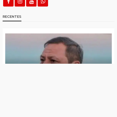
RECENTES
Morreu Flávio Piancó, pastor bastante conhecido no
Alto Pajeú
Área de atuação do 23º BPM está há mais de 750 dias
sem feminicídio
6 de agosto de 2026
Polícia prendeu homem traficando drogas em