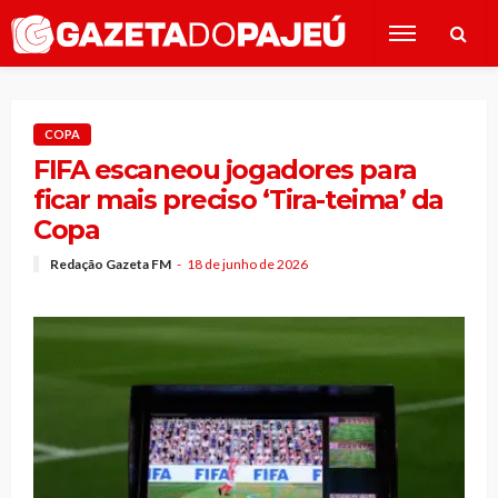
COPA
FIFA escaneou jogadores para
ficar mais preciso ‘Tira-teima’ da
Copa
Redação Gazeta FM
18 de junho de 2026