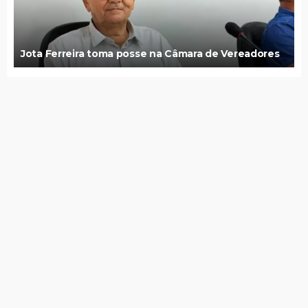
Jota Ferreira toma posse na Câmara de Vereadores
Governo de Itapetim realiza programação do Agosto
Lilás com diversas ações ao longo de todo o mês
7 de agosto de 2026
Lei Maria da Penha completa 20 anos entre avanços e
desafios
7 de agosto de 2026
PSDB Cidadania tira apoio a Raquel e faz João Campos
ter maior tempo no guia eleitoral
7 de agosto de 2026