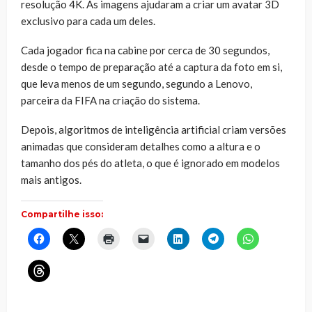
resolução 4K. As imagens ajudaram a criar um avatar 3D
exclusivo para cada um deles.
Cada jogador fica na cabine por cerca de 30 segundos,
desde o tempo de preparação até a captura da foto em si,
que leva menos de um segundo, segundo a Lenovo,
parceira da FIFA na criação do sistema.
Depois, algoritmos de inteligência artificial criam versões
animadas que consideram detalhes como a altura e o
tamanho dos pés do atleta, o que é ignorado em modelos
mais antigos.
Compartilhe isso:
Clique
Clique
Clique
Clique
Clique
Clique
Clique
para
para
para
para
para
para
para
compartilhar
compartilhar
imprimir(abre
enviar
compartilhar
compartilhar
compartilhar
no
no
em
um
no
no
no
Clique
Facebook(abre
X(abre
nova
link
LinkedIn(abre
Telegram(abre
WhatsApp(ab
para
em
em
janela)
por
em
em
em
compartilhar
nova
nova
e-
nova
nova
nova
no
janela)
janela)
mail
janela)
janela)
janela)
Threads(abre
para