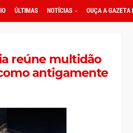
CIO
ÚLTIMAS
NOTÍCIAS
OUÇA A GAZETA 
ria reúne multidão
 como antigamente