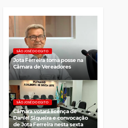
SÃO JOSÉ DO EGITO
Jota Ferreira toma posse na
Câmara de Vereadores
SÃO JOSÉ DO EGITO
Câmara votará licença de
Daniel Siqueira e convocação
de Jota Ferreira nesta sexta