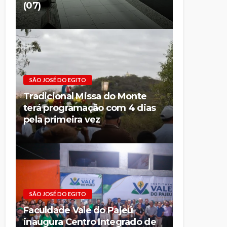
(07)
SÃO JOSÉ DO EGITO
Tradicional Missa do Monte
terá programação com 4 dias
pela primeira vez
SÃO JOSÉ DO EGITO
Faculdade Vale do Pajeú
inaugura Centro Integrado de