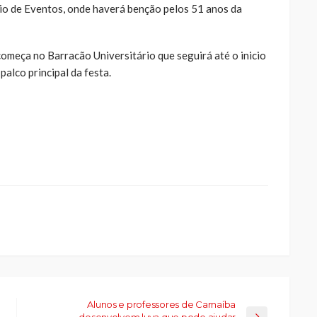
átio de Eventos, onde haverá benção pelos 51 anos da
começa no Barracão Universitário que seguirá até o inicio
alco principal da festa.
ue
a
ar
artilhar
abre
eads(abre
a
la)
Alunos e professores de Carnaíba
desenvolvem luva que pode ajudar