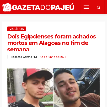
VIOLÊNCIA
Dois Egipcienses foram achados
mortos em Alagoas no fim de
semana
Redação Gazeta FM
15 de junho de 2026