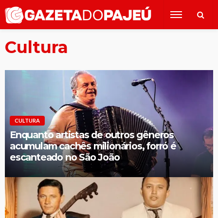
Cultura
CULTURA
Enquanto artistas de outros gêneros
acumulam cachês milionários, forró é
escanteado no São João