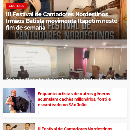
CULTURA
III Festival de Cantadores Nordestinos
Irmãos Batista movimenta Itapetim neste
fim de semana
Antônio Marinho defendeu tese de doutorado
destacando a cantoria de viola
Enquanto artistas de outros gêneros
acumulam cachês milionários, forró é
escanteado no São João
III Festival de Cantadores Nordestinos