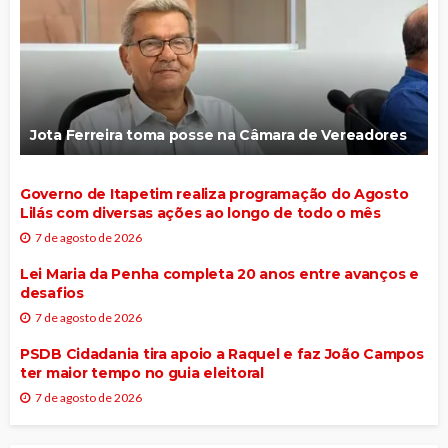
Jota Ferreira toma posse na Câmara de Vereadores
Governo de Itapetim realiza programação do Agosto
Lilás com diversas ações ao longo de todo o mês
7 de agosto de 2026
Lei Maria da Penha completa 20 anos entre avanços e
desafios
7 de agosto de 2026
PSDB Cidadania tira apoio a Raquel e faz João Campos
ter maior tempo no guia eleitoral
7 de agosto de 2026