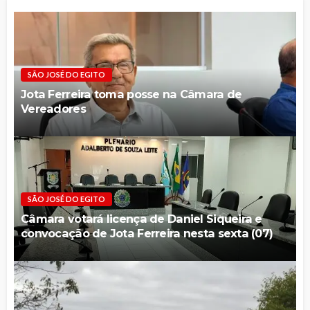
SÃO JOSÉ DO EGITO
Jota Ferreira toma posse na Câmara de
Vereadores
SÃO JOSÉ DO EGITO
Câmara votará licença de Daniel Siqueira e
convocação de Jota Ferreira nesta sexta (07)