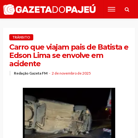
TRÂNSITO
Carro que viajam pais de Batista e
Edson Lima se envolve em
acidente
Redação Gazeta FM
2 de novembro de 2025