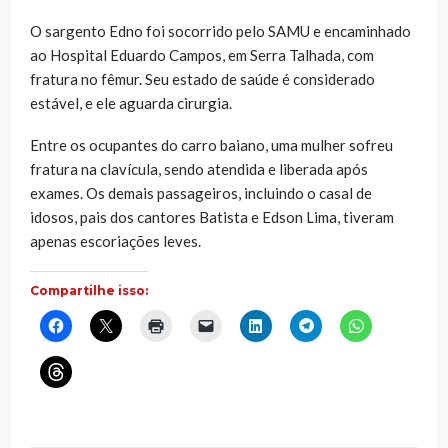
O sargento Edno foi socorrido pelo SAMU e encaminhado
ao Hospital Eduardo Campos, em Serra Talhada, com
fratura no fêmur. Seu estado de saúde é considerado
estável, e ele aguarda cirurgia.
Entre os ocupantes do carro baiano, uma mulher sofreu
fratura na clavícula, sendo atendida e liberada após
exames. Os demais passageiros, incluindo o casal de
idosos, pais dos cantores Batista e Edson Lima, tiveram
apenas escoriações leves.
Compartilhe isso:
Clique
Clique
Clique
Clique
Clique
Clique
Clique
para
para
para
para
para
para
para
compartilhar
compartilhar
imprimir(abre
enviar
compartilhar
compartilhar
compartilhar
no
no
em
um
no
no
no
Clique
Facebook(abre
X(abre
nova
link
LinkedIn(abre
Telegram(abre
WhatsApp(ab
para
em
em
janela)
por
em
em
em
compartilhar
nova
nova
e-
nova
nova
nova
no
janela)
janela)
mail
janela)
janela)
janela)
Threads(abre
para
em
um
nova