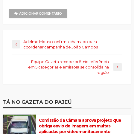
amigo(abre
janela)
em
nova
janela)
ADICIONAR COMENTÁRIO
Adelmo Moura confirma chamado para
coordenar campanha de João Campos
Equipe Gazeta recebe prêmio referência
em 5 categorias e emissora se consolida na
região
TÁ NO GAZETA DO PAJEÚ
Comissão da Câmara aprova projeto que
obriga envio de imagem em multas
aplicadas por videomonitoramento