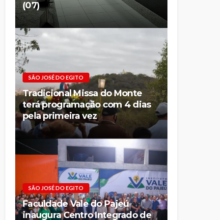
(07)
SÃO JOSÉ DO EGITO
Tradicional Missa do Monte
terá programação com 4 dias
pela primeira vez
SÃO JOSÉ DO EGITO
Faculdade Vale do Pajeú
inaugura Centro Integrado de