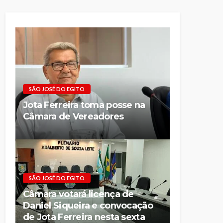
SÃO JOSÉ DO EGITO
Jota Ferreira toma posse na
Câmara de Vereadores
SÃO JOSÉ DO EGITO
Câmara votará licença de
Daniel Siqueira e convocação
de Jota Ferreira nesta sexta