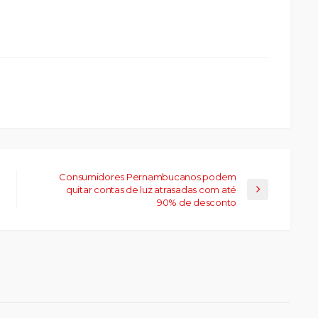
ue
a
ar
artilhar
abre
eads(abre
a
la)
Consumidores Pernambucanos podem
quitar contas de luz atrasadas com até
90% de desconto