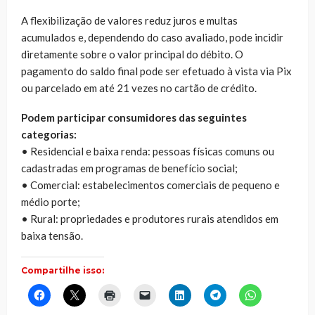
A flexibilização de valores reduz juros e multas
acumulados e, dependendo do caso avaliado, pode incidir
diretamente sobre o valor principal do débito. O
pagamento do saldo final pode ser efetuado à vista via Pix
ou parcelado em até 21 vezes no cartão de crédito.
Podem participar consumidores das seguintes
categorias:
• Residencial e baixa renda: pessoas físicas comuns ou
cadastradas em programas de benefício social;
• Comercial: estabelecimentos comerciais de pequeno e
médio porte;
• Rural: propriedades e produtores rurais atendidos em
baixa tensão.
Compartilhe isso:
Clique
Clique
Clique
Clique
Clique
Clique
Clique
para
para
para
para
para
para
para
compartilhar
compartilhar
imprimir(abre
enviar
compartilhar
compartilhar
compartilhar