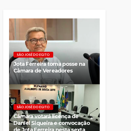
SÃO JOSÉ DO EGITO
Jota Ferreira toma posse na
Câmara de Vereadores
SÃO JOSÉ DO EGITO
Câmara votará licença de
Daniel Siqueira e convocação
de Jota Ferreira nesta sexta