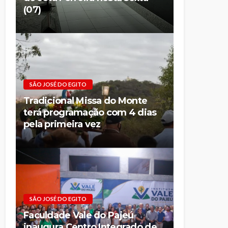
(07)
SÃO JOSÉ DO EGITO
Tradicional Missa do Monte
terá programação com 4 dias
pela primeira vez
SÃO JOSÉ DO EGITO
Faculdade Vale do Pajeú
inaugura Centro Integrado de