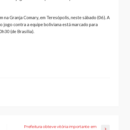
m na Granja Comary, em Teresópolis, neste sábado (06). A
 o jogo contra a equipe boliviana está marcado para
0h30 (de Brasília).
ue
a
ar
artilhar
abre
eads(abre
a
la)
Prefeitura obteve vitória importante em