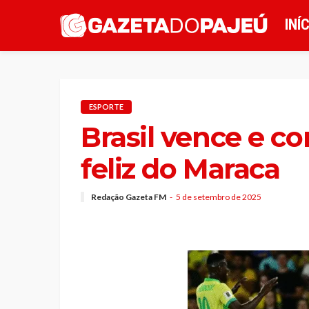
INÍ
ESPORTE
Brasil vence e co
feliz do Maraca
Redação Gazeta FM
5 de setembro de 2025