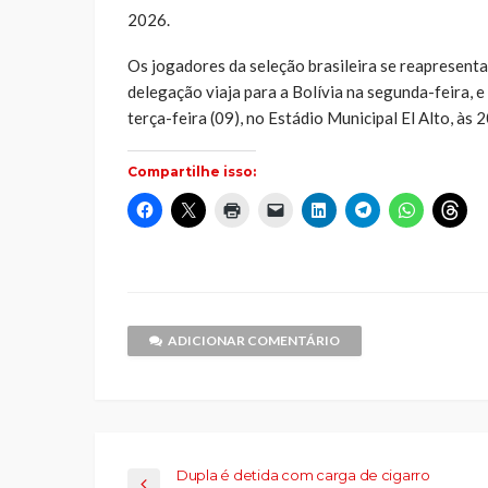
2026.
Os jogadores da seleção brasileira se reapresenta
delegação viaja para a Bolívia na segunda-feira, e
terça-feira (09), no Estádio Municipal El Alto, às 2
Compartilhe isso:
Clique
Clique
Clique
Clique
Clique
Clique
Clique
Cliq
para
para
para
para
para
para
para
par
compartilhar
compartilhar
imprimir(abre
enviar
compartilhar
compartilhar
compartilh
comp
no
no
em
um
no
no
no
no
Facebook(abre
X(abre
nova
link
LinkedIn(abre
Telegram(abre
WhatsApp(
Thr
em
em
janela)
por
em
em
em
em
nova
nova
e-
nova
nova
nova
nov
janela)
janela)
mail
janela)
janela)
janela)
jane
para
um
ADICIONAR COMENTÁRIO
amigo(abre
em
nova
janela)
Dupla é detida com carga de cigarro