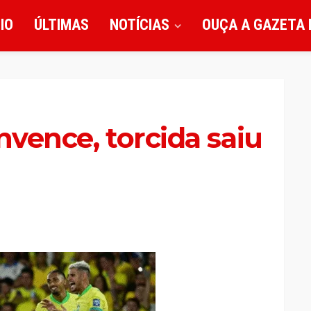
CIO
ÚLTIMAS
NOTÍCIAS
OUÇA A GAZETA 
nvence, torcida saiu