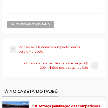
compartilhar
nova
nova
e-
nova
nova
nova
no
janela)
janela)
mail
janela)
janela)
janela)
Threads(abre
para
em
um
nova
amigo(abre
janela)
em
nova
janela)
ADICIONAR COMENTÁRIO
Pior seca da história tem impacto menor
para o Nordeste
Lotofácil da Independência pode pagar R$
200 milhões nesta segunda (09)
TÁ NO GAZETA DO PAJEÚ
CBF reforça paralisação das competições