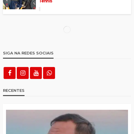
Tennis
Prefeitura de Itapetim vai fazer
Campeonato de Xadrez
Clássicos dos Clássicos vai definir campeão
Pernambucano de 2026
Final do Campeonato Brejinhense de
futebol acontece neste sábado (21)
Campeonato de Sinuca movimentou