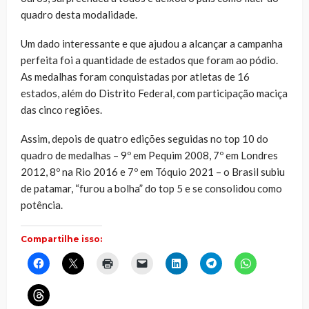
quadro desta modalidade.
Um dado interessante e que ajudou a alcançar a campanha
perfeita foi a quantidade de estados que foram ao pódio.
As medalhas foram conquistadas por atletas de 16
estados, além do Distrito Federal, com participação maciça
das cinco regiões.
Assim, depois de quatro edições seguidas no top 10 do
quadro de medalhas – 9º em Pequim 2008, 7º em Londres
2012, 8º na Rio 2016 e 7º em Tóquio 2021 – o Brasil subiu
de patamar, “furou a bolha” do top 5 e se consolidou como
potência.
Compartilhe isso:
Clique
Clique
Clique
Clique
Clique
Clique
Clique
para
para
para
para
para
para
para
compartilhar
compartilhar
imprimir(abre
enviar
compartilhar
compartilhar
compartilhar
no
no
em
um
no
no
no
Clique
Facebook(abre
X(abre
nova
link
LinkedIn(abre
Telegram(abre
WhatsApp(ab
para
em
em
janela)
por
em
em
em