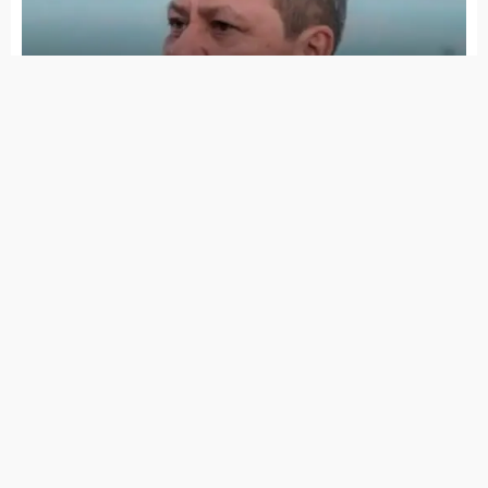
Itapetim
Corinthians vence o Flamengo, conquista
Supercopa do Brasil e embolsa mais de R$
11 milhões
Campeonato Pernambucano da primeira
divisão só tem 8 equipes, nenhuma do
Sertão