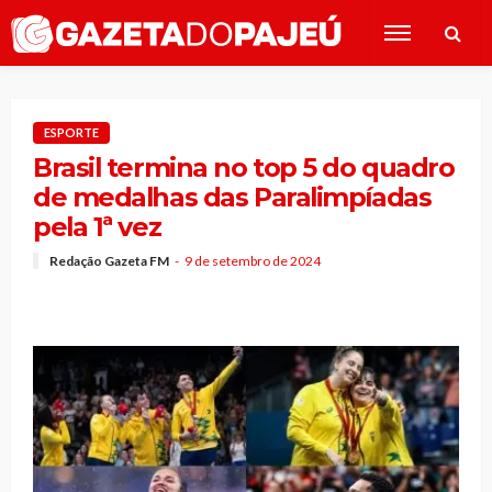
ESPORTE
Brasil termina no top 5 do quadro
de medalhas das Paralimpíadas
pela 1ª vez
Redação Gazeta FM
9 de setembro de 2024