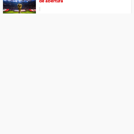
de abertura
Brasil vence Egito por 2 a 1 em amistoso
pré-Copa
Seleção de R$ 9 bilhões é a mais valiosa da
Copa
SIGA NA REDES SOCIAIS