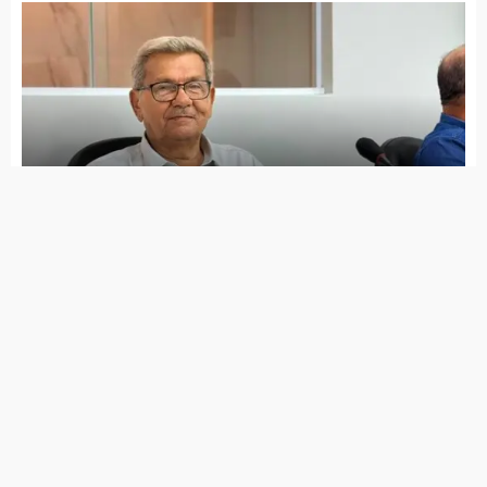
Aline Karina anuncia nome da professora
Paula Cilene para a Secretaria de Educação
Prefeitura recebeu 274 cestas básicas do
Governo Federal para famílias atingidas
pela estiagem na zona rural
Prefeitura de Itapetim (PE) divulga
programação do Carnaverso 2026