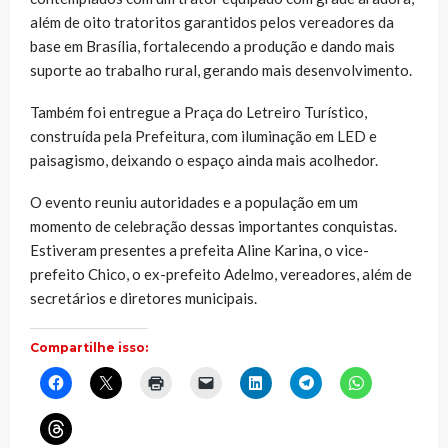
além de oito tratoritos garantidos pelos vereadores da
base em Brasília, fortalecendo a produção e dando mais
suporte ao trabalho rural, gerando mais desenvolvimento.
Também foi entregue a Praça do Letreiro Turístico,
construída pela Prefeitura, com iluminação em LED e
paisagismo, deixando o espaço ainda mais acolhedor.
O evento reuniu autoridades e a população em um
momento de celebração dessas importantes conquistas.
Estiveram presentes a prefeita Aline Karina, o vice-
prefeito Chico, o ex-prefeito Adelmo, vereadores, além de
secretários e diretores municipais.
Compartilhe isso:
Clique
Clique
Clique
Clique
Clique
Clique
Clique
para
para
para
para
para
para
para
compartilhar
compartilhar
imprimir(abre
enviar
compartilhar
compartilhar
compartilhar
no
no
em
um
no
no
no
Clique
Facebook(abre
X(abre
nova
link
LinkedIn(abre
Telegram(abre
WhatsApp(ab
para
em
em
janela)
por
em
em
em