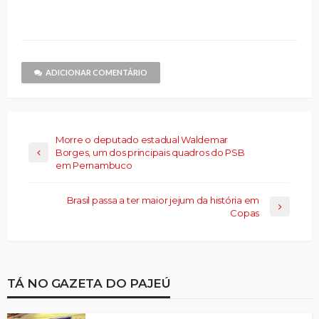
compartilhar
nova
nova
e-
nova
nova
nova
no
janela)
janela)
mail
janela)
janela)
janela)
Threads(abre
para
em
um
nova
amigo(abre
janela)
em
nova
janela)
ADICIONAR COMENTÁRIO
Morre o deputado estadual Waldemar
Borges, um dos principais quadros do PSB
em Pernambuco
Brasil passa a ter maior jejum da história em
Copas
TÁ NO GAZETA DO PAJEÚ