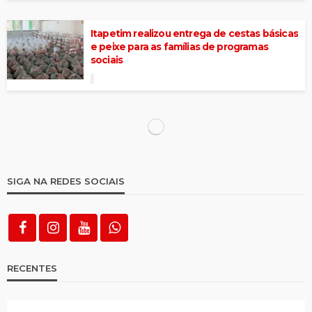
Itapetim realizou entrega de cestas básicas
e peixe para as famílias de programas
sociais
Aline Karina cumpre agenda em Brasília e
assegura recursos para o município
Em Brasília, prefeita Aline Karina assina
convênio para construção de 99 cisternas
Governo de Itapetim inicia
complementação do calçamento na Rua
Professor Antônio Nunes