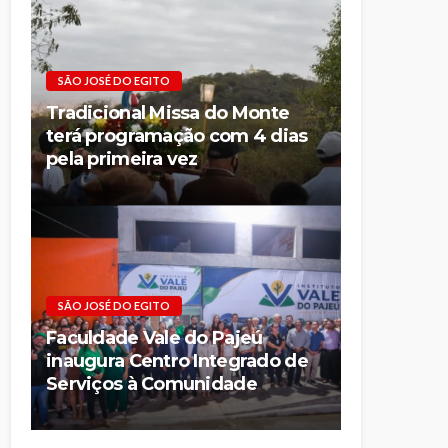
SÃO JOSÉ DO EGITO
Tradicional Missa do Monte
terá programação com 4 dias
pela primeira vez
SÃO JOSÉ DO EGITO
Faculdade Vale do Pajeú
inaugura Centro Integrado de
Serviços à Comunidade