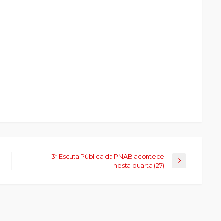
ue
a
ar
artilhar
abre
eads(abre
a
la)
3ª Escuta Pública da PNAB acontece
nesta quarta (27)