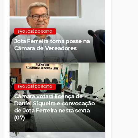
SÃO JOSÉ DO EGITO
Jota Ferreira toma posse na
Câmara de Vereadores
SÃO JOSÉ DO EGITO
Câmara votará licença de
Daniel Siqueira e convocação
de Jota Ferreira nesta sexta
(07)