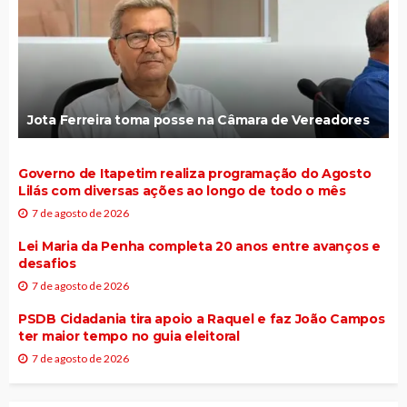
Jota Ferreira toma posse na Câmara de Vereadores
Governo de Itapetim realiza programação do Agosto
Lilás com diversas ações ao longo de todo o mês
7 de agosto de 2026
Lei Maria da Penha completa 20 anos entre avanços e
desafios
7 de agosto de 2026
PSDB Cidadania tira apoio a Raquel e faz João Campos
ter maior tempo no guia eleitoral
7 de agosto de 2026