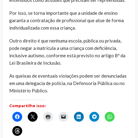
entendidos como atitudes que precisam ser repreendidas.
Por isso, se torna importante que a unidade de ensino
garanta a contratação de profissional que atue de forma
individualizada com essa criança.
Outro direito é que nenhuma escola, pública ou privada,
pode negar a matrícula a uma criança com deficiência,
inclusive autismo, conforme está previsto no artigo 8º da
Lei Brasileira de Inclusão.
As queixas de eventuais violações podem ser denunciadas
em uma delegacia de polícia, na Defensoria Pública ou no
Ministério Público.
Compartilhe isso:
Clique
Clique
Clique
Clique
Clique
Clique
Clique
para
para
para
para
para
para
para
compartilhar
compartilhar
imprimir(abre
enviar
compartilhar
compartilhar
compartilhar
no
no
em
um
no
no
no
Clique
Facebook(abre
X(abre
nova
link
LinkedIn(abre
Telegram(abre
WhatsApp(ab
para
em
em
janela)
por
em
em
em