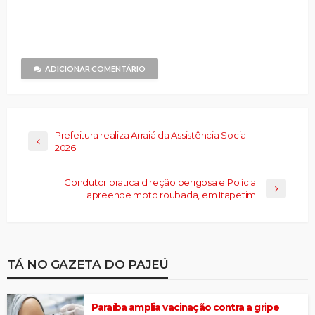
compartilhar
nova
nova
e-
nova
nova
nova
no
janela)
janela)
mail
janela)
janela)
janela)
Threads(abre
para
em
um
nova
amigo(abre
janela)
em
nova
janela)
ADICIONAR COMENTÁRIO
Prefeitura realiza Arraiá da Assistência Social
2026
Condutor pratica direção perigosa e Polícia
apreende moto roubada, em Itapetim
TÁ NO GAZETA DO PAJEÚ
Paraíba amplia vacinação contra a gripe